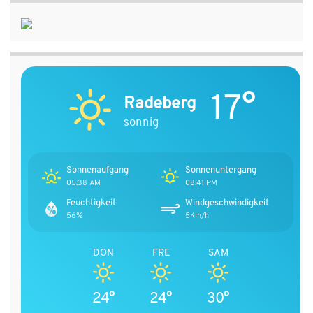
17°
Radeberg
sonnig
Sonnenaufgang
Sonnenuntergang
05:38 AM
08:41 PM
Feuchtigkeit
Windgeschwindigkeit
56%
5Km/h
DON
FRE
SAM
24°
24°
30°