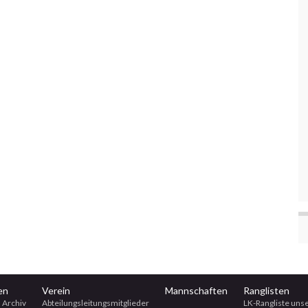
en
Verein
Mannschaften
Ranglisten
 Archiv
Abteilungsleitungsmitglieder
LK-Rangliste uns