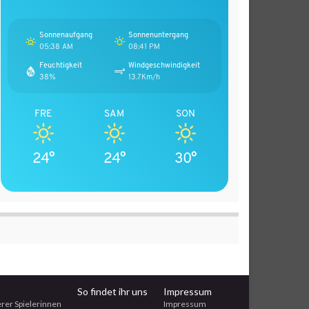
Sonnenaufgang
Sonnenuntergang
05:38 AM
08:41 PM
Feuchtigkeit
Windgeschwindigkeit
38%
13.7Km/h
FRE
SAM
SON
24°
24°
30°
So findet ihr uns
Impressum
erer Spielerinnen
Impressum