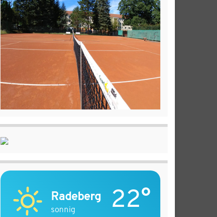
22°
Radeberg
sonnig