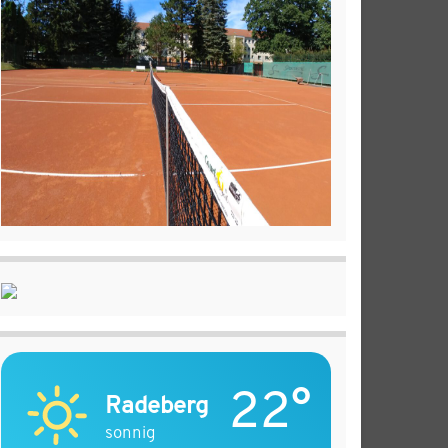
22°
Radeberg
sonnig