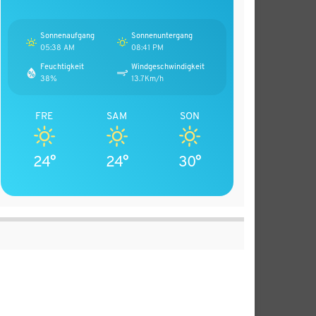
Sonnenaufgang
Sonnenuntergang
05:38 AM
08:41 PM
Feuchtigkeit
Windgeschwindigkeit
38%
13.7Km/h
FRE
SAM
SON
24°
24°
30°