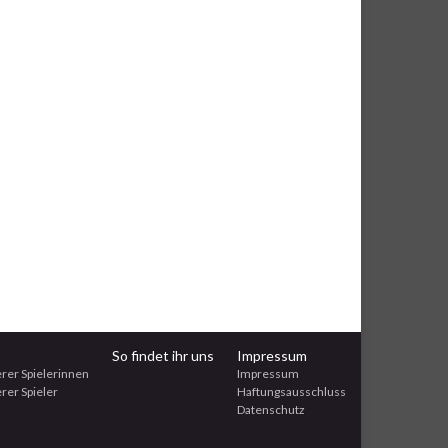
So findet ihr uns
Impressum
erer Spielerinnen
Impressum
rer Spieler
Haftungsausschluss
Datenschutz