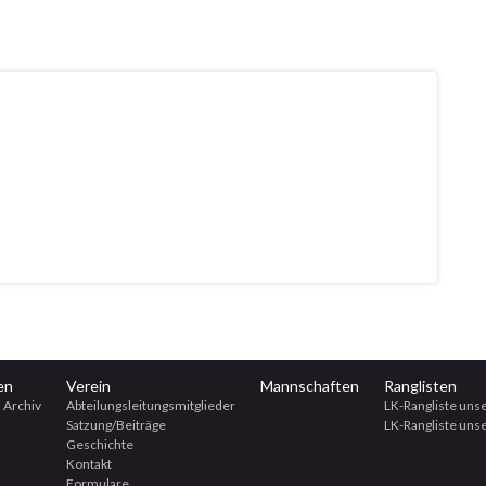
en
Verein
Mannschaften
Ranglisten
 Archiv
Abteilungsleitungsmitglieder
LK-Rangliste uns
Satzung/Beiträge
LK-Rangliste unse
Geschichte
Kontakt
Formulare