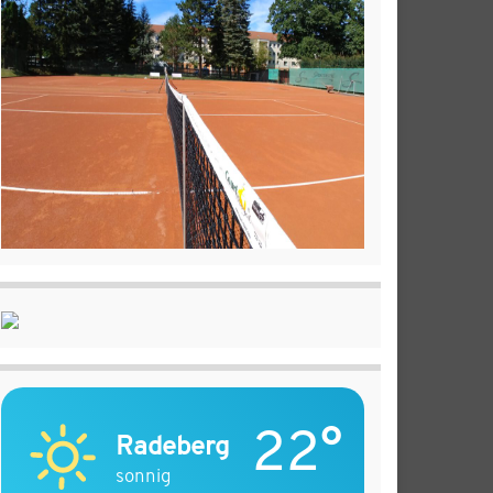
22°
Radeberg
sonnig