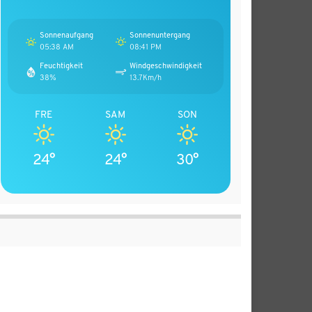
Sonnenaufgang
Sonnenuntergang
05:38 AM
08:41 PM
Feuchtigkeit
Windgeschwindigkeit
38%
13.7Km/h
FRE
SAM
SON
24°
24°
30°