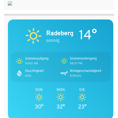
14°
Radeberg
sonnig
Sonnenaufgang
Sonnenuntergang
05:42 AM
08:37 PM
Feuchtigkeit
Windgeschwindigkeit
66%
8.3Km/h
SON
MON
DIE
30°
32°
23°