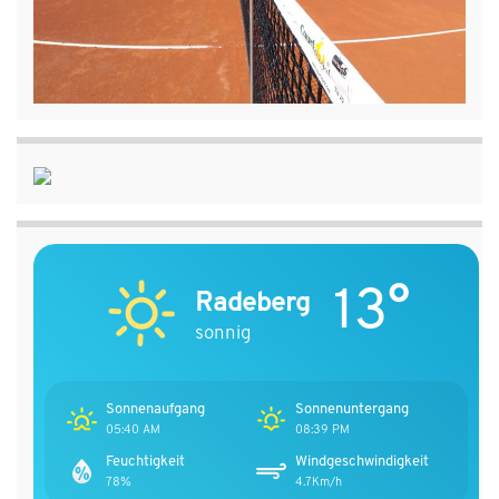
13°
Radeberg
sonnig
Sonnenaufgang
Sonnenuntergang
05:40 AM
08:39 PM
Feuchtigkeit
Windgeschwindigkeit
78%
4.7Km/h