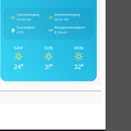
Sonnenaufgang
Sonnenuntergang
05:40 AM
08:39 PM
Feuchtigkeit
Windgeschwindigkeit
43%
8.3Km/h
SAM
SON
MON
24°
31°
32°