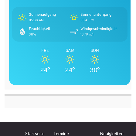
Sonnenaufgang
Sonnenuntergang
05:38 AM
08:41 PM
Feuchtigkeit
Windgeschwindigkeit
38%
13.7Km/h
FRE
SAM
SON
24°
24°
30°
Startseite
Termine
Neuigkeiten