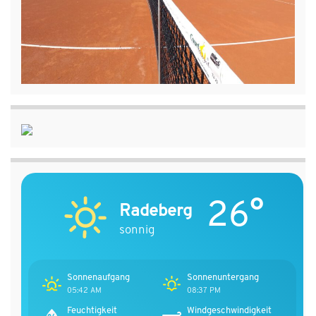
26°
Radeberg
sonnig
Sonnenaufgang
Sonnenuntergang
05:42 AM
08:37 PM
Feuchtigkeit
Windgeschwindigkeit