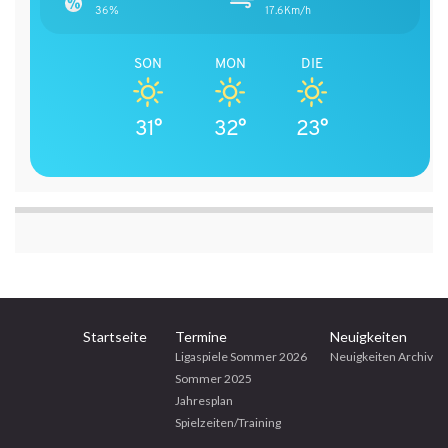
36%
17.6Km/h
SON
MON
DIE
31°
32°
23°
Startseite
Termine
Neuigkeiten
Ligaspiele Sommer 2026
Neuigkeiten Archiv
Sommer 2025
Jahresplan
Spielzeiten/Training