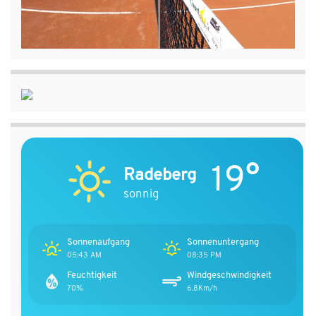
19°
Radeberg
sonnig
Sonnenaufgang
Sonnenuntergang
05:43 AM
08:35 PM
Feuchtigkeit
Windgeschwindigkeit
70%
6.8Km/h