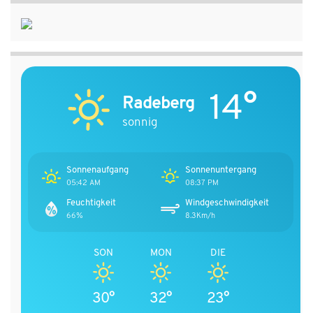
14°
Radeberg
sonnig
Sonnenaufgang
Sonnenuntergang
05:42 AM
08:37 PM
Feuchtigkeit
Windgeschwindigkeit
66%
8.3Km/h
SON
MON
DIE
30°
32°
23°