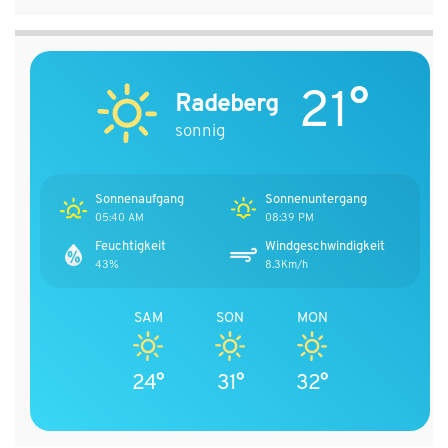
21°
Radeberg
sonnig
Sonnenaufgang
Sonnenuntergang
05:40 AM
08:39 PM
Feuchtigkeit
Windgeschwindigkeit
43%
8.3Km/h
SAM
SON
MON
24°
31°
32°