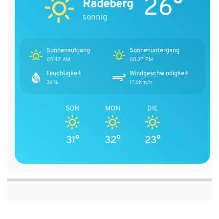
26°
Radeberg
sonnig
Sonnenaufgang
Sonnenuntergang
05:42 AM
08:37 PM
Feuchtigkeit
Windgeschwindigkeit
36%
17.6Km/h
SON
MON
DIE
31°
32°
23°